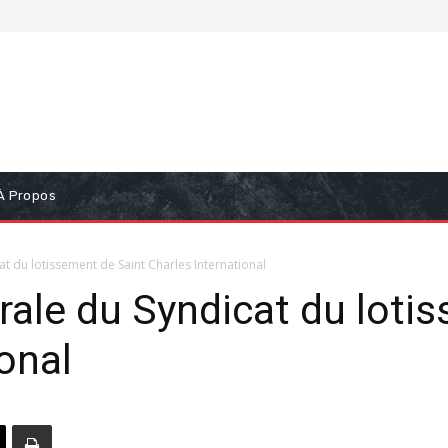
À Propos
 du lotissement de Saint Charles International
le du Syndicat du lotis
onal