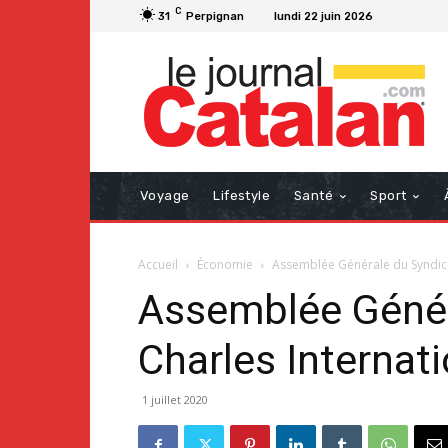
C
31
Perpignan
lundi 22 juin 2026
Voyage
Lifestyle
Santé
Sport
Accueil
Économie
Assemblée Générale du Syndicat
Assemblée Généra
Charles Internati
1 juillet 2020