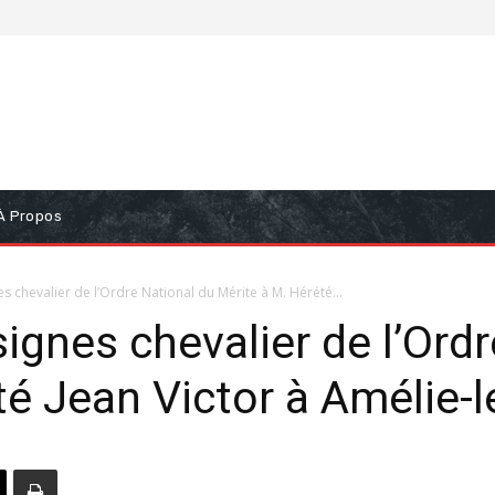
À Propos
es chevalier de l’Ordre National du Mérite à M. Hérété...
signes chevalier de l’Ord
té Jean Victor à Amélie-l