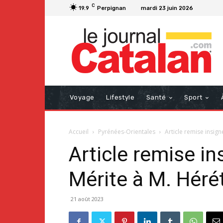
C
19.9
Perpignan
mardi 23 juin 2026
Voyage
Lifestyle
Santé
Sport
Accueil
Pyrénées-Orientales
Article remise insign
Article remise in
Mérite à M. Héré
21 août 2023