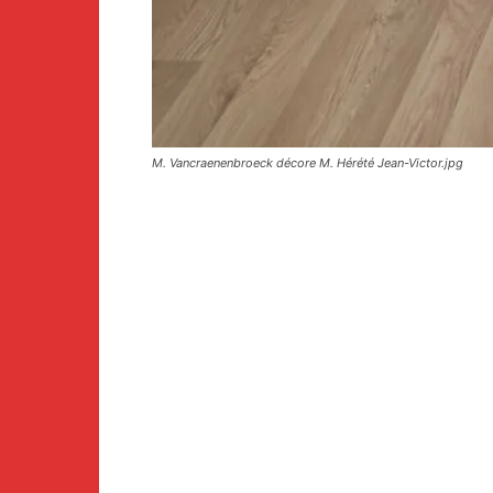
M. Vancraenenbroeck décore M. Hérété Jean-Victor.jpg