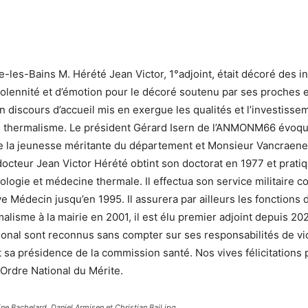
-les-Bains M. Hérété Jean Victor, 1°adjoint, était décoré des i
olennité et d’émotion pour le décoré soutenu par ses proches et
on discours d’accueil mis en exergue les qualités et l’investis
 thermalisme. Le président Gérard Isern de l’ANMONM66 évoqua 
de la jeunesse méritante du département et Monsieur Vancraenen
 docteur Jean Victor Hérété obtint son doctorat en 1977 et prati
ogie et médecine thermale. Il effectua son service militaire
ve Médecin jusqu’en 1995. Il assurera par ailleurs les fonction
rmalisme à la mairie en 2001, il est élu premier adjoint depuis
ational sont reconnus sans compter sur ses responsabilités de 
t sa présidence de la commission santé. Nos vives félicitations
Ordre National du Mérite.
ne Bachelard, Daniel Armisen et Christian Bail.jpg