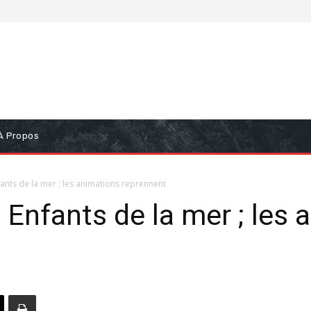
À Propos
fants de la mer ; les animations reprennent
 Enfants de la mer ; les