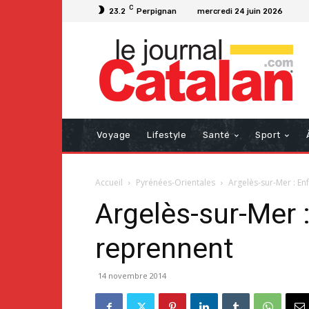
C
23.2
Perpignan
mercredi 24 juin 2026
Voyage
Lifestyle
Santé
Sport
Accueil
Pyrénées-Orientales
Argelès-sur-Mer : En
Argelès-sur-Mer :
reprennent
14 novembre 2014