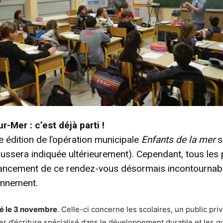
-Mer : c’est déjà parti !
e édition de l’opération municipale
Enfants de la mer
s
oussera indiquée ultérieurement). Cependant, tous les 
e lancement de ce rendez-vous désormais incontourna
ronnement.
té
le 3 novembre
. Celle-ci concerne les scolaires, un public pri
ier d’écriture spécialisé dans le développement durable et les