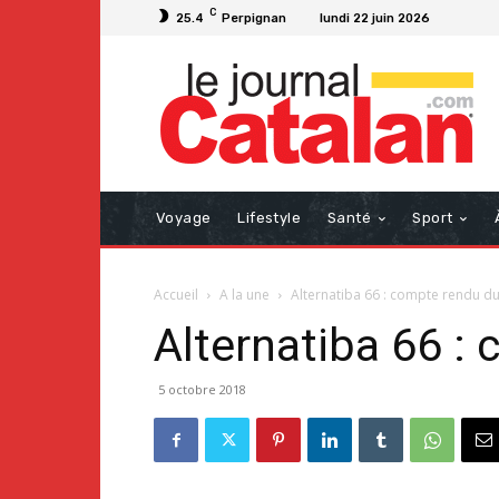
C
25.4
Perpignan
lundi 22 juin 2026
Voyage
Lifestyle
Santé
Sport
Accueil
A la une
Alternatiba 66 : compte rendu du 
Alternatiba 66 : 
5 octobre 2018