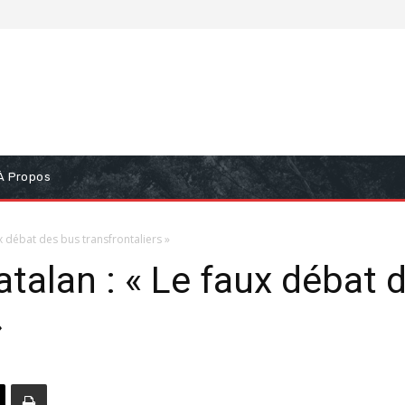
À Propos
x débat des bus transfrontaliers »
talan : « Le faux débat 
»