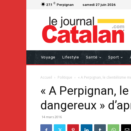
C
27.1
Perpignan
samedi 27 juin 2026
Voyage
Lifestyle
Santé
Sport
Accueil
Politique
« A Perpignan, le clientélisme 
« A Perpignan, l
dangereux » d’ap
14 mars 2016