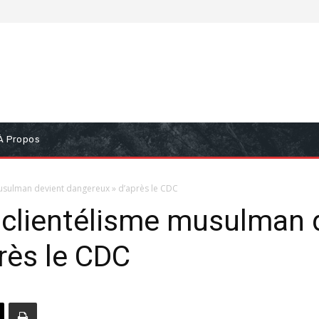
À Propos
musulman devient dangereux » d’après le CDC
e clientélisme musulman 
rès le CDC