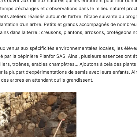
s’ouvrir aux milieux naturels qui les entourent pour leur donner
 temps d’échanges et d’observations dans le milieu naturel proch
rents ateliers réalisés autour de l’arbre, l’étape suivante du pr
lantation d’un arbre. Petits et grands accompagnés de nombreux
ins dans la terre : creusons, plantons, arrosons, protégeons n
 venus aux spécificités environnementales locales, les élèves, 
 par la pépinière Planfor SAS. Ainsi, plusieurs essences ont été
illers, troènes, érables champêtres… Ajoutons à cela des plants 
pour la plupart d’expérimentations de semis avec leurs enfants. 
e des arbres en attendant qu’ils grandissent.