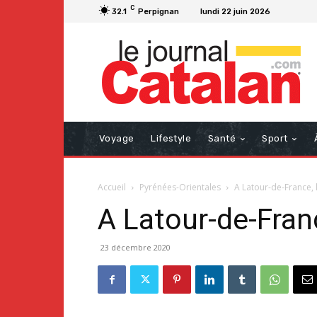
C
32.1
Perpignan
lundi 22 juin 2026
Voyage
Lifestyle
Santé
Sport
Accueil
Pyrénées-Orientales
A Latour-de-France, 
A Latour-de-Franc
23 décembre 2020