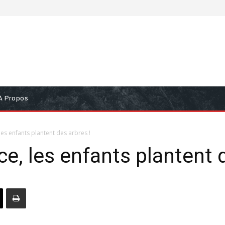
À Propos
les enfants plantent des arbres !
e, les enfants plantent d