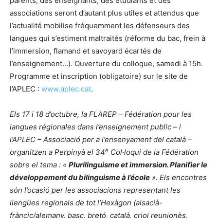
parents, des enseignants, des étudiants et des
associations seront d’autant plus utiles et attendus que
l’actualité mobilise fréquemment les défenseurs des
langues qui s’estiment maltraités (réforme du bac, frein à
l’immersion, flamand et savoyard écartés de
l’enseignement…). Ouverture du colloque, samedi à 15h.
Programme et inscription (obligatoire) sur le site de
l’APLEC :
www.aplec.cat
.
Els 17 i 18 d’octubre, la FLAREP – Fédération pour les
langues régionales dans l’enseignement public – i
l’APLEC – Associació per a l’ensenyament del català –
è
organitzen a Perpinyà el 34
Col·loqui de la Fédération
sobre el tema : «
Plurilinguisme et immersion. Planifier le
développement du bilinguisme à l’école
». Els encontres
són l’ocasió per les associacions representant les
llengües regionals de tot l’Hexàgon (alsacià-
fràncic/alemany, basc, bretó, català, criol reunionès,