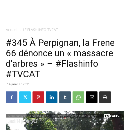
Accueil
LE FLASH INFO TVCAT
#345 À Perpignan, la Frene
66 dénonce un « massacre
d’arbres » – #Flashinfo
#TVCAT
14 janvier 2021