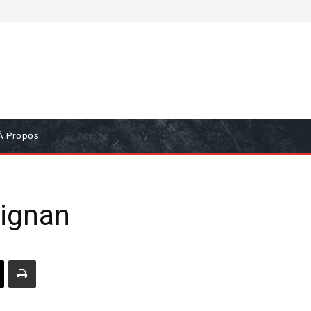
À Propos
pignan