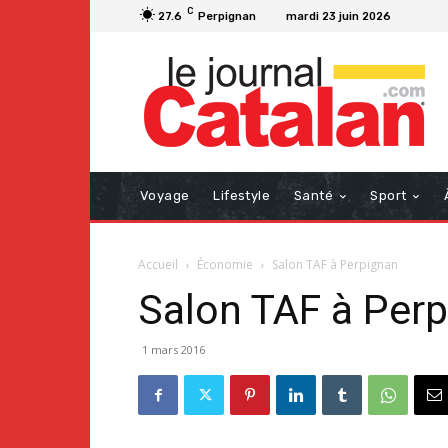
C
27.6
Perpignan
mardi 23 juin 2026
Voyage
Lifestyle
Santé
Sport
Accueil
Économie
Salon TAF à Perpignan
Salon TAF à Per
1 mars 2016