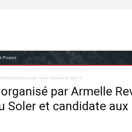
À Propos
melle Revel-Fourcade, maire sortante du Soler et...
 organisé par Armelle Re
u Soler et candidate aux