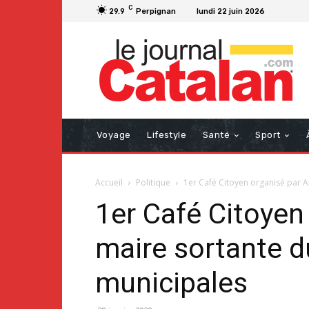
C
29.9
Perpignan
lundi 22 juin 2026
Voyage
Lifestyle
Santé
Sport
Accueil
Politique
1er Café Citoyen organisé par Ar
1er Café Citoyen
maire sortante d
municipales