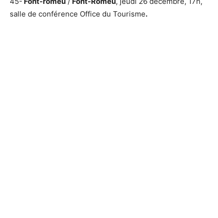
45-
Font-romeu
/
Font-Romeu
, jeudi 26 décembre, 17h,
salle de conférence Office du Tourisme
.